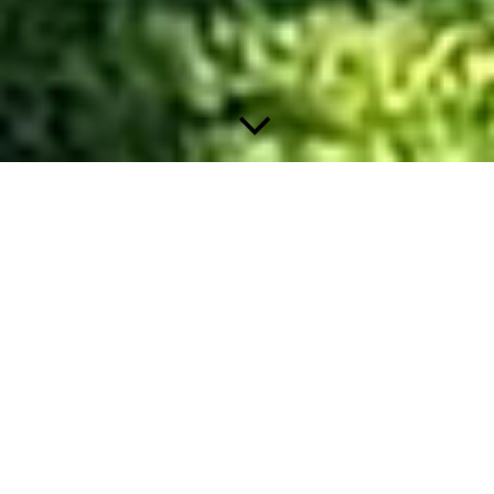
Wir sehen uns wieder – In Gedenken an unsere treuen
Begleiter
Jeder Abschied schmerzt, doch die Erinnerung ist ein Fenster,
durch das wir unsere geliebten Hunde sehen können, wann
immer wir wollen.
Auf dieser Seite ehren wir die Hunde unserer Gruppe, die nicht
mehr an unserer Seite laufen, aber für immer in unseren
Gedanken bleiben. Sie haben unser Vereinsleben bereichert,
uns auf Übungsplätzen und Spaziergängen begleitet und unser
Leben mit Freude gefüllt.